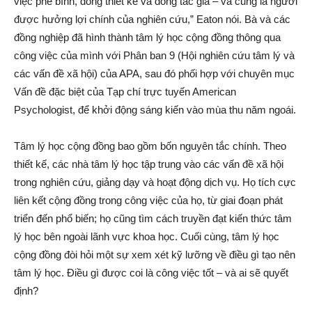
việc phê bình, đồng thiết kế và đồng tác giả – và cũng là người
được hưởng lợi chính của nghiên cứu,” Eaton nói. Bà và các
đồng nghiệp đã hình thành tâm lý học cộng đồng thông qua
công việc của mình với Phân ban 9 (Hội nghiên cứu tâm lý và
các vấn đề xã hội) của APA, sau đó phối hợp với chuyên mục
Vấn đề đặc biệt của Tạp chí trực tuyến American
Psychologist, để khởi động sáng kiến ​​vào mùa thu năm ngoái.
Tâm lý học cộng đồng bao gồm bốn nguyên tắc chính. Theo
thiết kế, các nhà tâm lý học tập trung vào các vấn đề xã hội
trong nghiên cứu, giảng dạy và hoạt động dịch vụ. Họ tích cực
liên kết cộng đồng trong công việc của họ, từ giai đoạn phát
triển đến phổ biến; họ cũng tìm cách truyền đạt kiến thức tâm
lý học bên ngoài lãnh vực khoa học. Cuối cùng, tâm lý học
cộng đồng đòi hỏi một sự xem xét kỹ lưỡng về điều gì tạo nên
tâm lý học. Điều gì được coi là công việc tốt – và ai sẽ quyết
định?