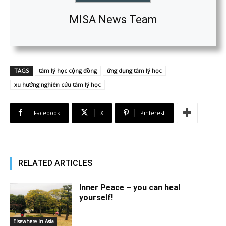
MISA News Team
TAGS
tâm lý học cộng đồng
ứng dụng tâm lý học
xu hướng nghiên cứu tâm lý học
Facebook
X
Pinterest
RELATED ARTICLES
Inner Peace – you can heal
yourself!
Elsewhere In Asia