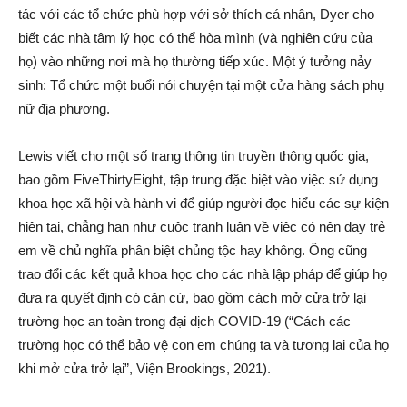
tác với các tổ chức phù hợp với sở thích cá nhân, Dyer cho
biết các nhà tâm lý học có thể hòa mình (và nghiên cứu của
họ) vào những nơi mà họ thường tiếp xúc. Một ý tưởng nảy
sinh: Tổ chức một buổi nói chuyện tại một cửa hàng sách phụ
nữ địa phương.
Lewis viết cho một số trang thông tin truyền thông quốc gia,
bao gồm FiveThirtyEight, tập trung đặc biệt vào việc sử dụng
khoa học xã hội và hành vi để giúp người đọc hiểu các sự kiện
hiện tại, chẳng hạn như cuộc tranh luận về việc có nên dạy trẻ
em về chủ nghĩa phân biệt chủng tộc hay không. Ông cũng
trao đổi các kết quả khoa học cho các nhà lập pháp để giúp họ
đưa ra quyết định có căn cứ, bao gồm cách mở cửa trở lại
trường học an toàn trong đại dịch COVID-19 (“Cách các
trường học có thể bảo vệ con em chúng ta và tương lai của họ
khi mở cửa trở lại”, Viện Brookings, 2021).