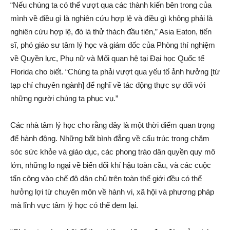
“Nếu chúng ta có thể vượt qua các thành kiến bên trong của
mình về điều gì là nghiên cứu hợp lệ và điều gì không phải là
nghiên cứu hợp lệ, đó là thử thách đầu tiên,” Asia Eaton, tiến
sĩ, phó giáo sư tâm lý học và giám đốc của Phòng thí nghiệm
về Quyền lực, Phụ nữ và Mối quan hệ tại Đại học Quốc tế
Florida cho biết. “Chúng ta phải vượt qua yếu tố ảnh hưởng [từ
tạp chí chuyên ngành] để nghĩ về tác động thực sự đối với
những người chúng ta phục vụ.”
Các nhà tâm lý học cho rằng đây là một thời điểm quan trọng
để hành động. Những bất bình đẳng về cấu trúc trong chăm
sóc sức khỏe và giáo dục, các phong trào dân quyền quy mô
lớn, những lo ngại về biến đổi khí hậu toàn cầu, và các cuộc
tấn công vào chế độ dân chủ trên toàn thế giới đều có thể
hưởng lợi từ chuyên môn về hành vi, xã hội và phương pháp
mà lĩnh vực tâm lý học có thể đem lại.