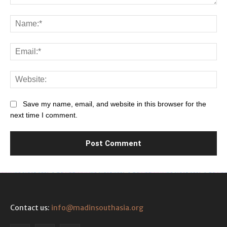
Comment:
Na
Ema
Web
Save my name, email, and website in this browser for the
next time I comment.
Contact us:
info@madinsouthasia.org