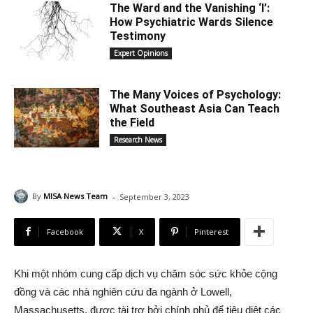
The Ward and the Vanishing ‘I’:
How Psychiatric Wards Silence
Testimony
Expert Opinions
The Many Voices of Psychology:
What Southeast Asia Can Teach
the Field
Research News
-
By
MISA News Team
September 3, 2023
Facebook
X
Pinterest
Khi một nhóm cung cấp dịch vụ chăm sóc sức khỏe cộng
đồng và các nhà nghiên cứu đa ngành ở Lowell,
Massachusetts, được tài trợ bởi chính phủ để tiêu diệt các