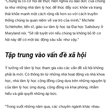
“Chúng ta có cơ hội để thực hiện nghĩa vụ đạo đức của chúng
ta như những nhà tâm lý học để thúc đẩy sức khỏe và trạng
thái khỏe mạnh một cách rộng rãi hơn so với cách truyền
thống chúng ta quan niệm về vai trò của mình,” Michèle
Schlehofer, tiến sĩ, giáo sư tâm lý học tại Đại học Salisbury ở
Maryland nói. “Sẽ rất tuyệt vời nếu chúng ta không bỏ lỡ cơ
hội này để có một tác động sâu sắc như vậy.”
Tập trung vào vấn đề xã hội
Ý tưởng về tâm lý học tham gia vào các vấn đề xã hội không
phải là mới. Có thông tin từ những nhà hoạt động và nhà khoa
học, nhà tâm lý học cộng đồng cũng dựa trên những nguyên lý
của tâm lý học ứng dụng, cộng đồng và khai phóng, nhằm
hiểu và giải quyết những áp bức.
“Trong suốt những năm qua, các chuyên ngành khác nhau