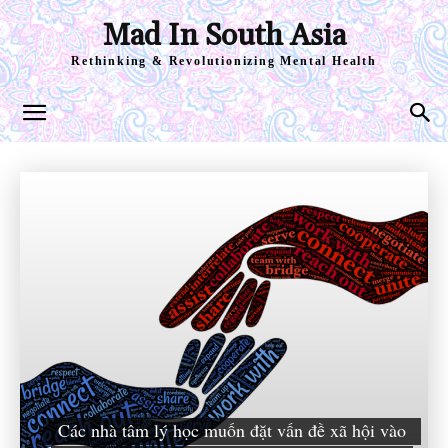
Mad In South Asia
Rethinking & Revolutionizing Mental Health
Các nhà tâm lý học muốn đặt vấn đề xã hội vào