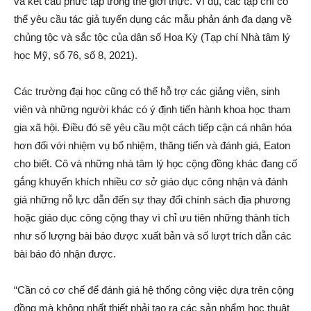
và kết cấu phức tạp trong thế giới thực. Ví dụ, các tạp chí có
thể yêu cầu tác giả tuyển dụng các mẫu phản ánh đa dạng về
chủng tộc và sắc tộc của dân số Hoa Kỳ (Tạp chí Nhà tâm lý
học Mỹ, số 76, số 8, 2021).
Các trường đại học cũng có thể hỗ trợ các giảng viên, sinh
viên và những người khác có ý định tiến hành khoa học tham
gia xã hội. Điều đó sẽ yêu cầu một cách tiếp cận cá nhân hóa
hơn đối với nhiệm vụ bổ nhiệm, thăng tiến và đánh giá, Eaton
cho biết. Cô và những nhà tâm lý học cộng đồng khác đang cố
gắng khuyến khích nhiều cơ sở giáo dục công nhận và đánh
giá những nỗ lực dẫn đến sự thay đổi chính sách địa phương
hoặc giáo dục công cộng thay vì chỉ ưu tiên những thành tích
như số lượng bài báo được xuất bản và số lượt trích dẫn các
bài báo đó nhận được.
“Cần có cơ chế để đánh giá hệ thống công việc dựa trên cộng
đồng mà không nhất thiết phải tạo ra các sản phẩm học thuật