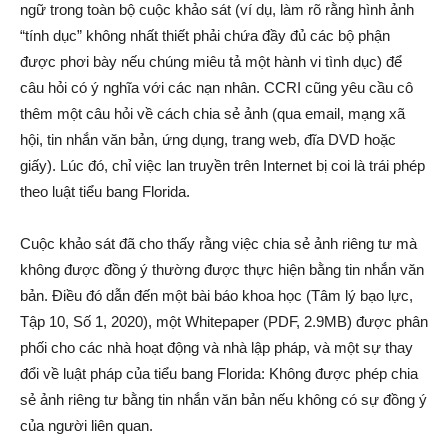
ngữ trong toàn bộ cuộc khảo sát (ví dụ, làm rõ rằng hình ảnh
“tính dục” không nhất thiết phải chứa đầy đủ các bộ phận
được phơi bày nếu chúng miêu tả một hành vi tình dục) để
câu hỏi có ý nghĩa với các nạn nhân. CCRI cũng yêu cầu cô
thêm một câu hỏi về cách chia sẻ ảnh (qua email, mạng xã
hội, tin nhắn văn bản, ứng dụng, trang web, đĩa DVD hoặc
giấy). Lúc đó, chỉ việc lan truyền trên Internet bị coi là trái phép
theo luật tiểu bang Florida.
Cuộc khảo sát đã cho thấy rằng việc chia sẻ ảnh riêng tư mà
không được đồng ý thường được thực hiện bằng tin nhắn văn
bản. Điều đó dẫn đến một bài báo khoa học (Tâm lý bạo lực,
Tập 10, Số 1, 2020), một Whitepaper (PDF, 2.9MB) được phân
phối cho các nhà hoạt động và nhà lập pháp, và một sự thay
đổi về luật pháp của tiểu bang Florida: Không được phép chia
sẻ ảnh riêng tư bằng tin nhắn văn bản nếu không có sự đồng ý
của người liên quan.