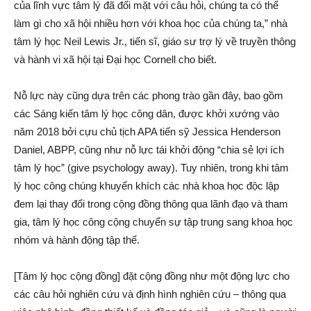
của lĩnh vực tâm lý đã đối mặt với câu hỏi, chúng ta có thể
làm gì cho xã hội nhiều hơn với khoa học của chúng ta,” nhà
tâm lý học Neil Lewis Jr., tiến sĩ, giáo sư trợ lý về truyền thông
và hành vi xã hội tại Đại học Cornell cho biết.
Nỗ lực này cũng dựa trên các phong trào gần đây, bao gồm
các Sáng kiến tâm lý học công dân, được khởi xướng vào
năm 2018 bởi cựu chủ tịch APA tiến sỹ Jessica Henderson
Daniel, ABPP, cũng như nỗ lực tái khởi động “chia sẻ lợi ích
tâm lý học” (give psychology away). Tuy nhiên, trong khi tâm
lý học công chúng khuyến khích các nhà khoa học độc lập
đem lại thay đổi trong cộng đồng thông qua lãnh đạo và tham
gia, tâm lý học công cộng chuyển sự tập trung sang khoa học
nhóm và hành động tập thể.
[Tâm lý học cộng đồng] đặt cộng đồng như một động lực cho
các câu hỏi nghiên cứu và định hình nghiên cứu – thông qua