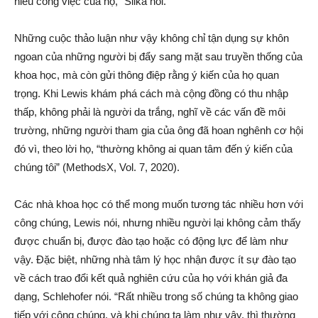
hiểu công việc của họ,” Silka nói.
Những cuộc thảo luận như vậy không chỉ tận dụng sự khôn
ngoan của những người bị đẩy sang mặt sau truyền thống của
khoa học, mà còn gửi thông điệp rằng ý kiến của họ quan
trọng. Khi Lewis khám phá cách mà cộng đồng có thu nhập
thấp, không phải là người da trắng, nghĩ về các vấn đề môi
trường, những người tham gia của ông đã hoan nghênh cơ hội
đó vì, theo lời họ, “thường không ai quan tâm đến ý kiến của
chúng tôi” (MethodsX, Vol. 7, 2020).
Các nhà khoa học có thể mong muốn tương tác nhiều hơn với
công chúng, Lewis nói, nhưng nhiều người lại không cảm thấy
được chuẩn bị, được đào tạo hoặc có động lực để làm như
vậy. Đặc biệt, những nhà tâm lý học nhận được ít sự đào tạo
về cách trao đổi kết quả nghiên cứu của họ với khán giả đa
dạng, Schlehofer nói. “Rất nhiều trong số chúng ta không giao
tiếp với công chúng, và khi chúng ta làm như vậy, thì thường